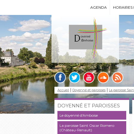
AGENDA
HORAIRES 
Accueil
Doyenné et paroisses
La paroisse Sai
DOYENNÉ ET PAROISSES
Le doyenné d'Amboise
La paroisse Saint Oscar Romero
(Château-Renault)