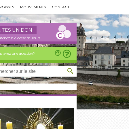
ROISSES
MOUVEMENTS
CONTACT
AITES UN DON
tenez le diocèse de Tours
s avez une question?