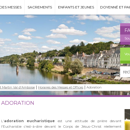
DES MESSES
SACREMENTS
ENFANTS ET JEUNES
DOYENNÉ ET PA
F
Sou
Vou
nt Martin Val d'Amboise
Horaires des Messes et Offices
Adoration
ADORATION
L'
adoration eucharistique
est une attitude de prière devant
l'Eucharistie c'est-à-dire devant le Corps de Jésus-Christ réellement