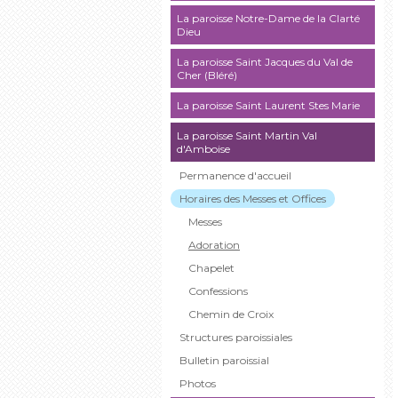
La paroisse Notre-Dame de la Clarté
Dieu
La paroisse Saint Jacques du Val de
Cher (Bléré)
La paroisse Saint Laurent Stes Marie
La paroisse Saint Martin Val
d'Amboise
Permanence d'accueil
Horaires des Messes et Offices
Messes
Adoration
Chapelet
Confessions
Chemin de Croix
Structures paroissiales
Bulletin paroissial
Photos