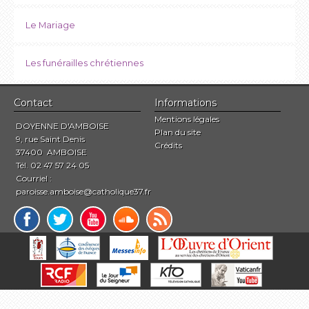
Le Mariage
Les funérailles chrétiennes
Contact
Informations
Mentions légales
DOYENNE D'AMBOISE
Plan du site
9, rue Saint Denis
Crédits
37400 AMBOISE
Tél. 02 47 57 24 05
Courriel :
paroisse.amboise@catholique37.fr