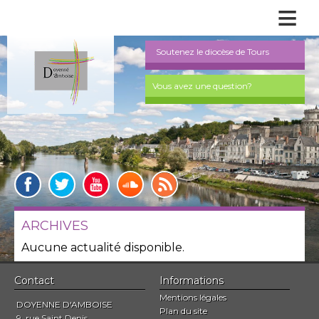
≡
Soutenez le diocèse de Tours
Vous avez une question?
ARCHIVES
Aucune actualité disponible.
Contact
Informations
Mentions légales
DOYENNE D'AMBOISE
Plan du site
9, rue Saint Denis