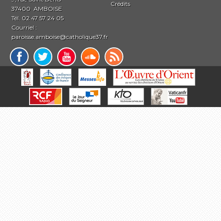
Crédits
37400 AMBOISE
Tél. 02 47 57 24 05
Courriel :
paroisse.amboise@catholique37.fr