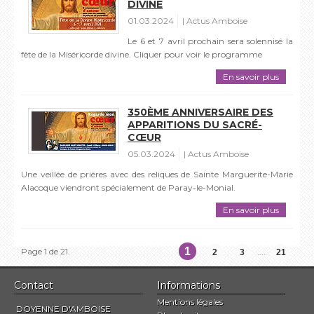
DIVINE
01.03.2024
Actus Amboise
Le 6 et 7 avril prochain sera solennisé la
fête de la Miséricorde divine. Cliquer pour voir le programme
En savoir plus
350ÈME ANNIVERSAIRE DES
APPARITIONS DU SACRÉ-
CŒUR
05.03.2024
Actus Amboise
Une veillée de prières avec des reliques de Sainte Marguerite-Marie
Alacoque viendront spécialement de Paray-le-Monial.
En savoir plus
1
Page 1 de 21.
....
2
3
21
Contact
Informations
Mentions légales
DOYENNE D'AMBOISE