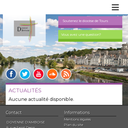
≡
Soutenez le diocèse de Tours
Vous avez une question?
ACTUALITÉS
Aucune actualité disponible.
Contact
Informations
Mentions légales
DOYENNE D'AMBOISE
Plan du site
9, rue Saint Denis