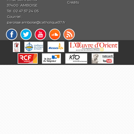
Crédits
37400 AMBOISE
Tél. 02 47 57 24 05
Courriel :
paroisse.amboise@catholique37.fr