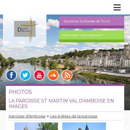
≡
Soutenez le diocèse de Tours
Vous avez une question?
PHOTOS
LA PAROISSE ST MARTIN VAL D'AMBOISE EN
IMAGES
»
paroisse d'Amboise
Les églises de la paroisse