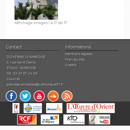
Affichage images
1
à
17
de
17
Contact
Informations
Mentions légales
DOYENNE D'AMBOISE
Plan du site
9, rue Saint Denis
Crédits
37400 AMBOISE
Tél. 02 47 57 24 05
Courriel :
paroisse.amboise@catholique37.fr