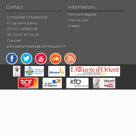
Contact
Informations
Mentions légales
DOYENNE D'AMBOISE
Plan du site
9, rue Saint Denis
Crédits
37400 AMBOISE
Tél. 02 47 57 24 05
Courriel :
paroisse.amboise@catholique37.fr