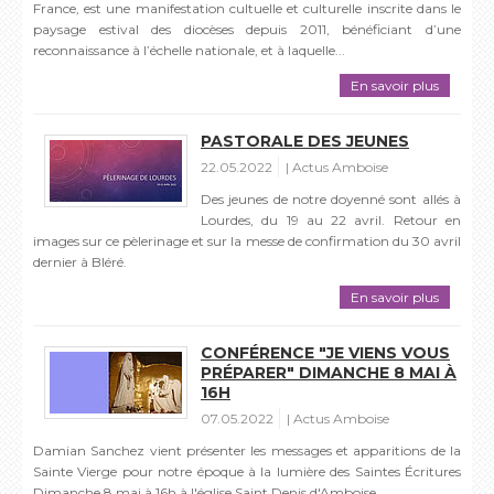
France, est une manifestation cultuelle et culturelle inscrite dans le
paysage estival des diocèses depuis 2011, bénéficiant d’une
reconnaissance à l’échelle nationale, et à laquelle...
En savoir plus
PASTORALE DES JEUNES
22.05.2022
Actus Amboise
Des jeunes de notre doyenné sont allés à
Lourdes, du 19 au 22 avril. Retour en
images sur ce pèlerinage et sur la messe de confirmation du 30 avril
dernier à Bléré.
En savoir plus
CONFÉRENCE "JE VIENS VOUS
PRÉPARER" DIMANCHE 8 MAI À
16H
07.05.2022
Actus Amboise
Damian Sanchez vient présenter les messages et apparitions de la
Sainte Vierge pour notre époque à la lumière des Saintes Écritures
Dimanche 8 mai à 16h à l'église Saint Denis d'Amboise