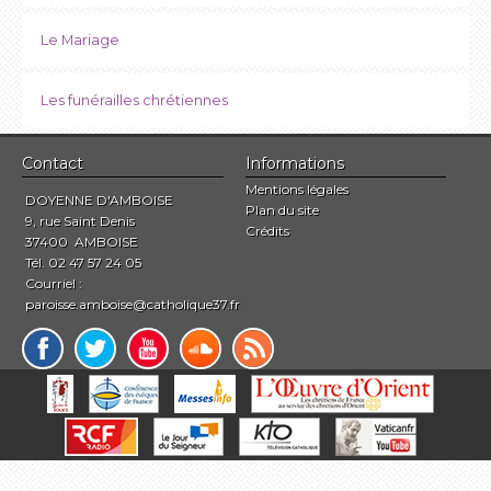
Le Mariage
Les funérailles chrétiennes
Contact
Informations
Mentions légales
DOYENNE D'AMBOISE
Plan du site
9, rue Saint Denis
Crédits
37400 AMBOISE
Tél. 02 47 57 24 05
Courriel :
paroisse.amboise@catholique37.fr